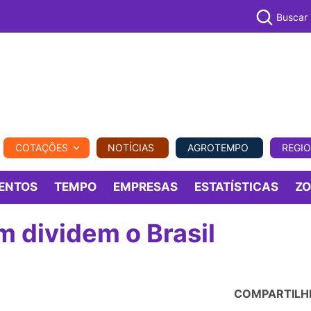
Buscar
PECUÁR
COTAÇÕES
NOTÍCIAS
AGROTEMPO
REGI
MPO
REGIONAL
COMERCIAL
AGROVIAGENS
ENTOS
TEMPO
EMPRESAS
ESTATÍSTICAS
Z
m dividem o Brasil
COMPARTILH