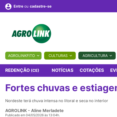
ou
cadastre-se
Entre
ULTURA
AGROLINKFITO
CULTURAS
AGRICULTURA
BIOLÓGICOS
COTAÇÕES
NOTÍCIAS
AGROTE
REDENÇÃO
NOTÍCIAS
COTAÇÕES
EV
(CE)
Fortes chuvas e estiage
Fotos
os
Conversor
Colunistas
Eventos
e
Vídeos
Nordeste terá chuva intensa no litoral e seca no interior
AGROLINK
- Aline Merladete
Publicado em 04/05/2026 às 13:04h.