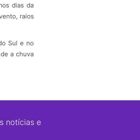
mos dias da
ento, raios
do Sul e no
nde a chuva
 notícias e