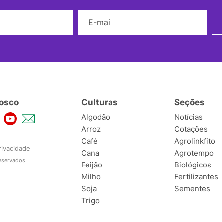
Nome
E-mail
osco
Culturas
Seções
Algodão
Notícias
Arroz
Cotações
Café
Agrolinkfito
rivacidade
Cana
Agrotempo
reservados
Feijão
Biológicos
Milho
Fertilizantes
Soja
Sementes
Trigo