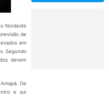
no Nordeste
previsão de
elevados em
ís. Segundo
lados devem
e Amapá. De
ntro e sul