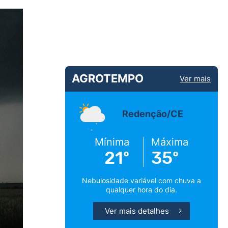
AGROTEMPO
Ver mais
Redenção/CE
Mínima
Máxima
21º
35º
Nebulosidade variável com chuva a
qualquer hora do dia.
Ver mais detalhes