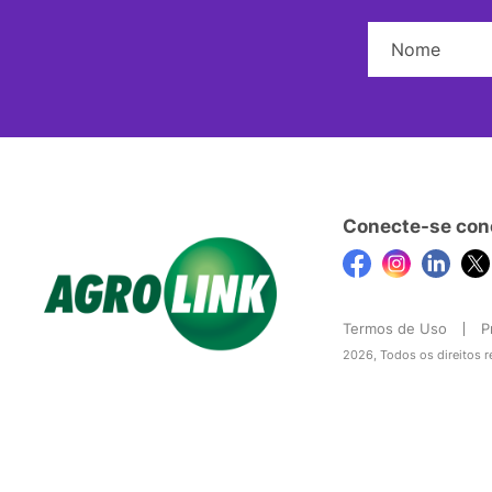
Conecte-se con
Termos de Uso
P
2026, Todos os direitos 