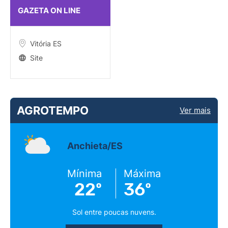
GAZETA ON LINE
Vitória ES
Site
AGROTEMPO
Ver mais
Anchieta/ES
Mínima
Máxima
22º
36º
Sol entre poucas nuvens.