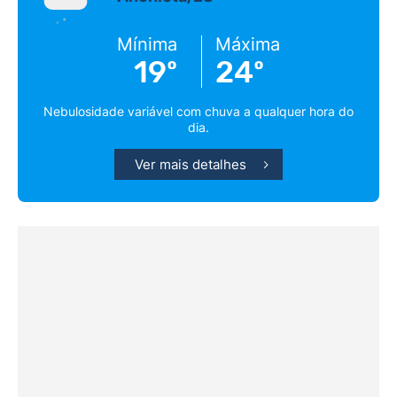
Mínima
Máxima
19º
24º
Nebulosidade variável com chuva a qualquer hora do
dia.
Ver mais detalhes