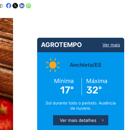
E:
AGROTEMPO
Ver mais
Anchieta/ES
Mínima
Máxima
17º
32º
Sol durante todo o período. Ausência
de nuvens.
Ver mais detalhes