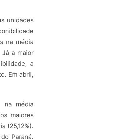
as unidades
ponibilidade
as na média
 Já a maior
bilidade, a
o. Em abril,
, na média
 os maiores
ia (25,12%).
 do Paraná,