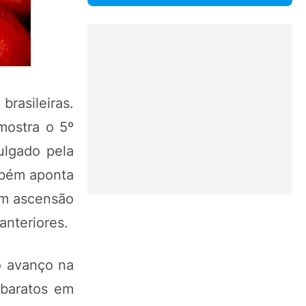
rasileiras.
mostra o 5º
ulgado pela
mbém aponta
em ascensão
anteriores.
o avanço na
 baratos em