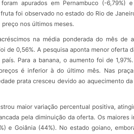
es foram apurados em Pernambuco (-6,79%) e
fruta foi observado no estado do Rio de Janeir
 preço nos últimos meses.
créscimos na média ponderada do mês de abr
oi de 0,56%. A pesquisa aponta menor oferta d
o país. Para a banana, o aumento foi de 1,97%
preços é inferior à do último mês. Nas praç
ariedade prata cresceu devido ao aquecimento d
strou maior variação percentual positiva, ating
ancada pela diminuição da oferta. Os maiores 
5%) e Goiânia (44%). No estado goiano, embor