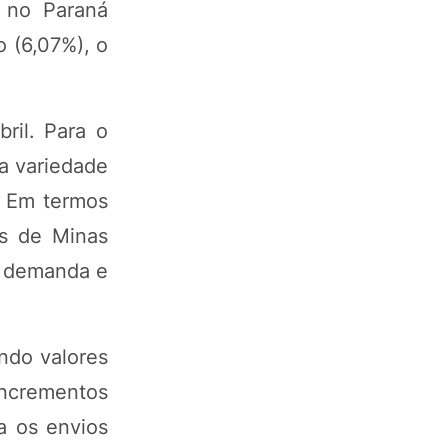
 no Paraná
o (6,07%), o
il. Para o
a variedade
. Em termos
as de Minas
a demanda e
indo valores
incrementos
a os envios