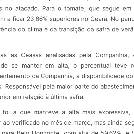
s no atacado. Para o tomate, que segue em 
 a ficar 23,66% superiores no Ceará. No pano
rência do clima e da transição da safra de ver
das as Ceasas analisadas pela Companhia,
 de se manter em alta, o percentual teve 
antamento da Companhia, a disponibilidade do
 Responsável pela maior parte do abastecimen
ior em relação à última safra.
ra foi a que manteve a alta mais expressiva
or ao verificado no mês de março, mas ainda se
para Belo Horizonte, com alta de 59,62%, e V