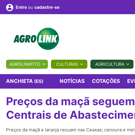
ou
cadastre-se
Entre
ULTURA
AGROLINKFITO
CULTURAS
AGRICULTURA
BIOLÓGICOS
COTAÇÕES
NOTÍCIAS
AGROTE
ANCHIETA
NOTÍCIAS
COTAÇÕES
EV
(ES)
Preços da maçã seguem
Fotos
os
Conversor
Colunistas
Eventos
e
Vídeos
Centrais de Abastecime
Preços da maçã e laranja recuam nas Ceasas; cenoura e mel