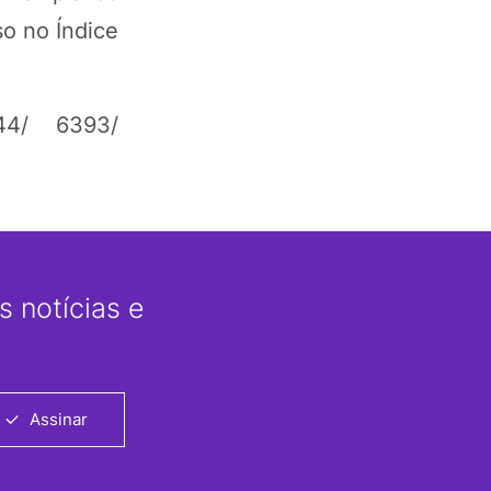
o no Índice
44/ 6393/
 notícias e
Assinar