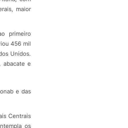
rais, maior
o primeiro
iou 456 mil
ados Unidos.
, abacate e
Conab e das
is Centrais
ontempla os