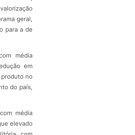
valorização
rama geral,
ão para a de
 com média
redução em
 produto no
to do país,
, com média
gue elevado
itória, com