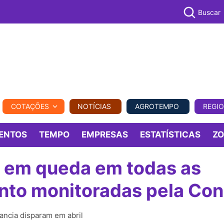
Buscar
PECUÁR
COTAÇÕES
NOTÍCIAS
AGROTEMPO
REGI
MPO
REGIONAL
COMERCIAL
AGROVIAGENS
ENTOS
TEMPO
EMPRESAS
ESTATÍSTICAS
Z
 em queda em todas as
nto monitoradas pela Co
ancia disparam em abril