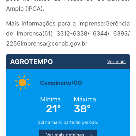
Amplo (IPCA).
Mais informações para a imprensa:Gerência
de Imprensa(61) 3312-6338/ 6344/ 6393/
2256imprensa@conab.gov.br
AGROTEMPO
Ver mais
Campinorte/GO
Mínima
Máxima
21º
38º
Sol na maior parte do período.
Ver mais detalhes