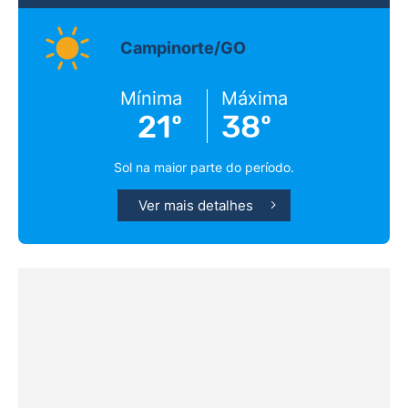
Campinorte/GO
Mínima
Máxima
21º
38º
Sol na maior parte do período.
Ver mais detalhes