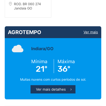
ROD. BR 060 274
Jandaia GO
AGROTEMPO
Ver mais
Indiara/GO
Mínima
Máxima
21º
36º
Muitas nuvens com curtos períodos de sol.
Ver mais detalhes