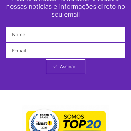
nossas notícias e informações direto no
seu email
Nome
E-mail
Assinar