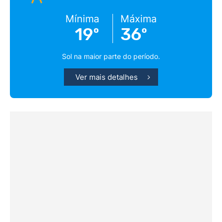
Mínima
Máxima
19º
36º
Sol na maior parte do período.
Ver mais detalhes