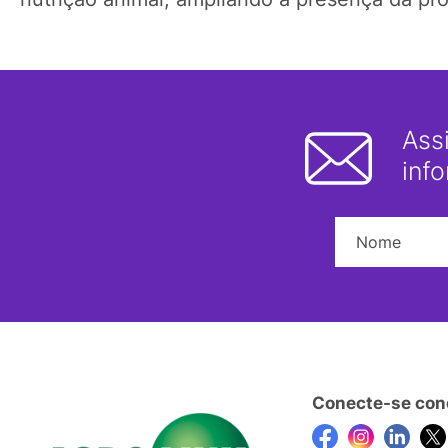
Ass
inf
Conecte-se con