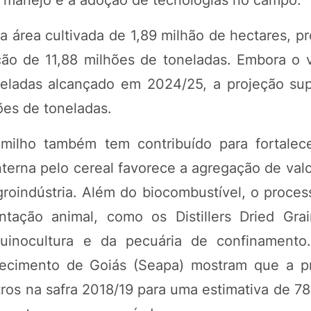
a área cultivada de 1,89 milhão de hectares, p
ção de 11,88 milhões de toneladas. Embora o 
neladas alcançado em 2024/25, a projeção sup
ões de toneladas.
ilho também tem contribuído para fortalec
terna pelo cereal favorece a agregação de valo
groindústria. Além do biocombustível, o proce
ntação animal, como os Distillers Dried Gra
suinocultura e da pecuária de confinament
astecimento de Goiás (Seapa) mostram que a 
itros na safra 2018/19 para uma estimativa de 7