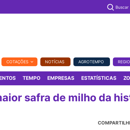
Buscar
PECUÁR
COTAÇÕES
NOTÍCIAS
AGROTEMPO
REGI
MPO
REGIONAL
COMERCIAL
AGROVIAGENS
ENTOS
TEMPO
EMPRESAS
ESTATÍSTICAS
Z
ior safra de milho da his
COMPARTILH