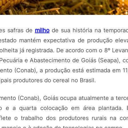
es safras de
milho
de sua história na tempora
estado mantém expectativa de produção elev
olheita já registrada. De acordo com o 8º Leva
, Pecuária e Abastecimento de Goiás (Seapa), 
nto (Conab), a produção está estimada em 11
pais produtores do cereal no Brasil.
ento (Conab), Goiás ocupa atualmente a terce
o e a quarta colocação em área plantada. 
ete o trabalho dos produtores rurais na co
ao manejo e à adoção de tecnologias no campo.