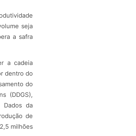
rodutividade
volume seja
era a safra
er a cadeia
r dentro do
ssamento do
ins (DDGS),
o. Dados da
produção de
82,5 milhões