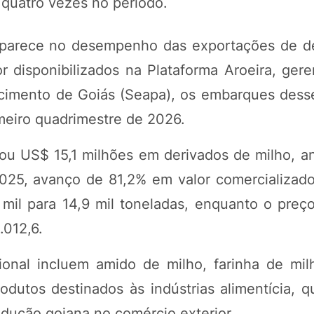
 quatro vezes no período.
 aparece no desempenho das exportações de d
 disponibilizados na Plataforma Aroeira, gere
tecimento de Goiás (Seapa), os embarques dess
meiro quadrimestre de 2026.
rtou US$ 15,1 milhões em derivados de milho, a
025, avanço de 81,2% em valor comercializad
mil para 14,9 mil toneladas, enquanto o preç
012,6.
onal incluem amido de milho, farinha de mil
dutos destinados às indústrias alimentícia, q
odução goiana no comércio exterior.