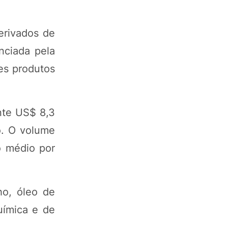
erivados de
nciada pela
es produtos
nte US$ 8,3
o. O volume
o médio por
ho, óleo de
uímica e de