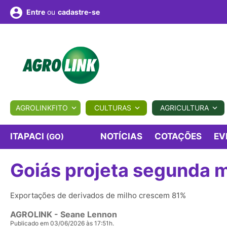
ou
cadastre-se
Entre
ULTURA
AGROLINKFITO
CULTURAS
AGRICULTURA
BIOLÓGICOS
COTAÇÕES
NOTÍCIAS
AGROTE
ITAPACI
NOTÍCIAS
COTAÇÕES
EV
(GO)
Goiás projeta segunda ma
Fotos
os
Conversor
Colunistas
Eventos
e
Vídeos
Exportações de derivados de milho crescem 81%
AGROLINK
- Seane Lennon
Publicado em 03/06/2026 às 17:51h.