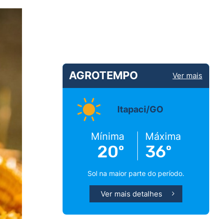
AGROTEMPO
Ver mais
Itapaci/GO
Mínima
Máxima
20º
36º
Sol na maior parte do período.
Ver mais detalhes