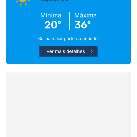
Mínima
Máxima
20º
36º
Sol na maior parte do período.
Ver mais detalhes