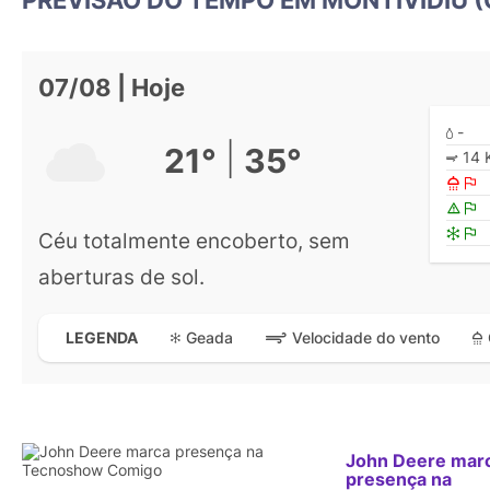
07/08 | Hoje
-
|
21°
35°
14 
Céu totalmente encoberto, sem
aberturas de sol.
Geada
Velocidade do vento
LEGENDA
John Deere mar
presença na