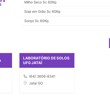
r a
Milho Seco Sc 60Kg
l
Soja em Grão Sc 60Kg
Sorgo Sc 60Kg
LABORATÓRIO DE SOLOS
A
UFG JATAÍ
(64) 3606-8341
Jataí GO