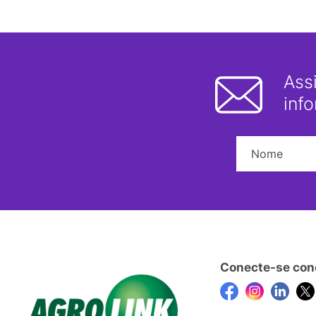
Ass
inf
Conecte-se con