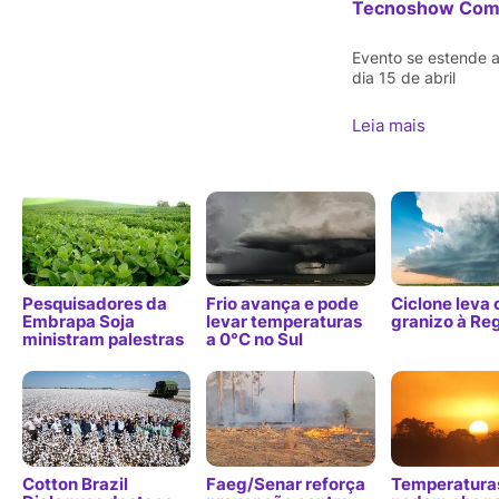
Tecnoshow Com
Evento se estende a
dia 15 de abril
Leia mais
Pesquisadores da
Frio avança e pode
Ciclone leva 
Embrapa Soja
levar temperaturas
granizo à Reg
ministram palestras
a 0°C no Sul
Cotton Brazil
Faeg/Senar reforça
Temperatura