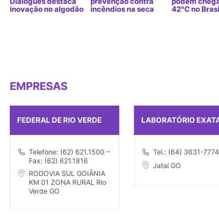
Dialogues destaca
prevenção contra
podem chega
inovação no algodão
incêndios na seca
42°C no Brasi
EMPRESAS
FEDERAL DE RIO VERDE
LABORATÓRIO EXAT
Telefone: (62) 621.1500 –
Tel.: (64) 3631-7774
Fax: (62) 621.1816
Jataí GO
RODOVIA SUL GOIÂNIA
KM 01 ZONA RURAL Rio
Verde GO