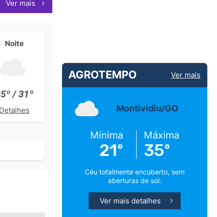
Ver mais
Noite
AGROTEMPO
Ver mais
5º / 31º
Montividiu/GO
Detalhes
Mínima
Máxima
21º
35º
Céu totalmente encoberto, sem
aberturas de sol.
Ver mais detalhes