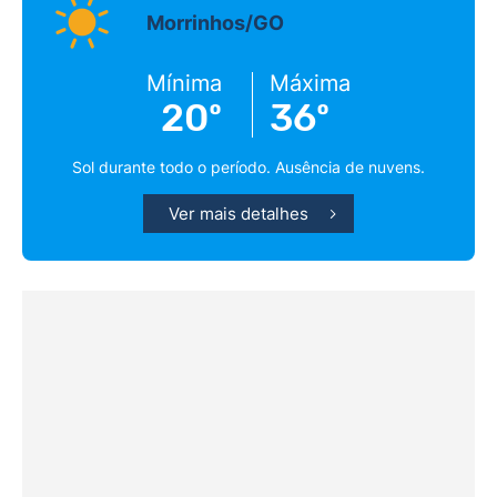
Morrinhos/GO
Mínima
Máxima
20º
36º
Sol durante todo o período. Ausência de nuvens.
Ver mais detalhes