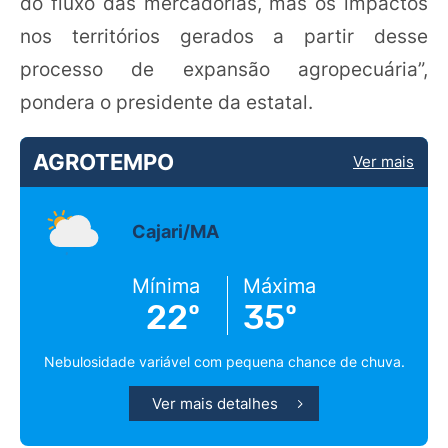
do fluxo das mercadorias, mas os impactos
nos territórios gerados a partir desse
processo de expansão agropecuária”,
pondera o presidente da estatal.
AGROTEMPO
Ver mais
Cajari/MA
Mínima
Máxima
22º
35º
Nebulosidade variável com pequena chance de chuva.
Ver mais detalhes