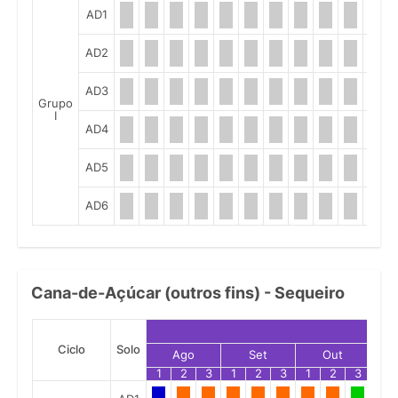
AD1
AD2
AD3
Grupo
I
AD4
AD5
AD6
Cana-de-Açúcar (outros fins) - Sequeiro
Ciclo
Solo
Ago
Set
Out
1
2
3
1
2
3
1
2
3
1