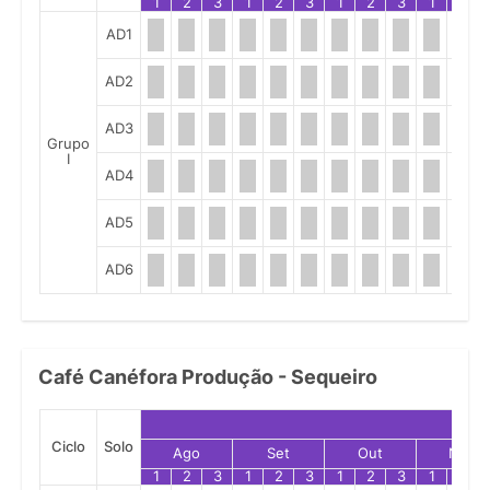
1
2
3
1
2
3
1
2
3
1
2
AD1
AD2
AD3
Grupo
I
AD4
AD5
AD6
Café Canéfora Produção - Sequeiro
Ciclo
Solo
Ago
Set
Out
Nov
1
2
3
1
2
3
1
2
3
1
2