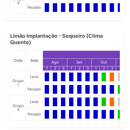
II
Pesado
Limão Implantação - Sequeiro (Clima
Quente)
Ciclo
Solo
Ago
Set
Out
No
1
2
3
1
2
3
1
2
3
1
2
Leve
Grupo
I
Pesado
Leve
Grupo
II
Pesado