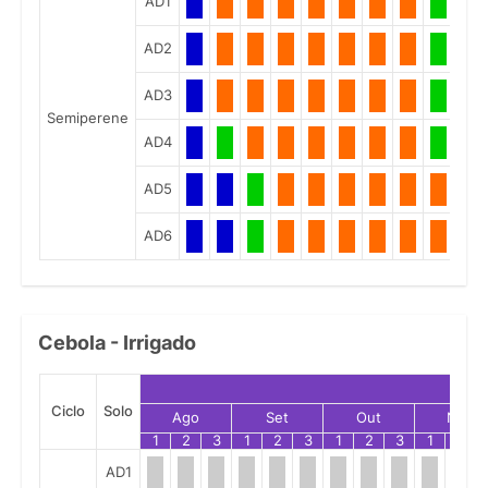
AD1
AD2
AD3
Semiperene
AD4
AD5
AD6
Cebola - Irrigado
Ciclo
Solo
Ago
Set
Out
Nov
1
2
3
1
2
3
1
2
3
1
2
AD1