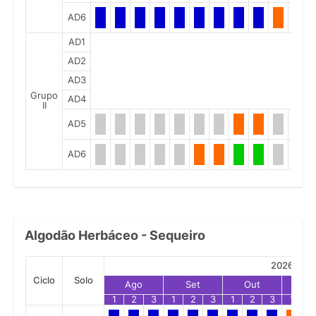
AD6
AD1
AD2
AD3
Grupo
AD4
II
AD5
AD6
Algodão Herbáceo - Sequeiro
2026
Ciclo
Solo
Ago
Set
Out
No
1
2
3
1
2
3
1
2
3
1
2