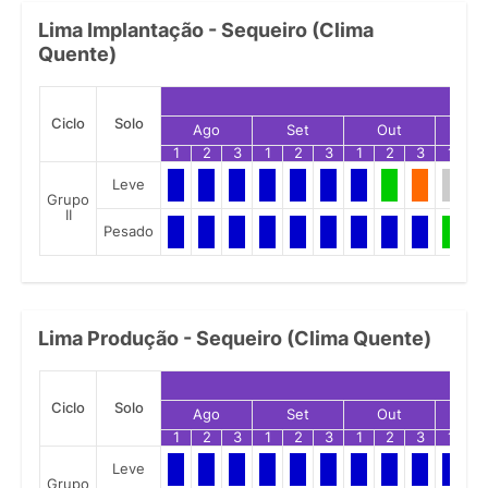
Lima Implantação - Sequeiro (Clima
Quente)
Ciclo
Solo
Ago
Set
Out
No
1
2
3
1
2
3
1
2
3
1
2
Leve
Grupo
II
Pesado
Lima Produção - Sequeiro (Clima Quente)
Ciclo
Solo
Ago
Set
Out
No
1
2
3
1
2
3
1
2
3
1
2
Leve
Grupo