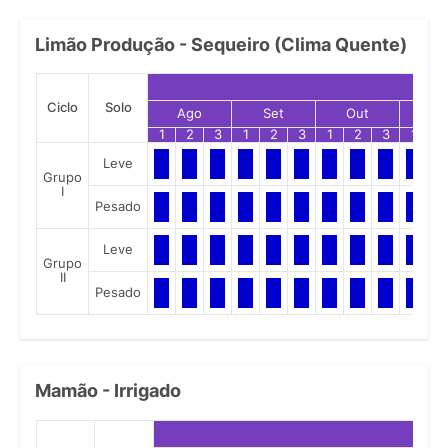
Limão Produção - Sequeiro (Clima Quente)
Ciclo
Solo
Ago
Set
Out
No
1
2
3
1
2
3
1
2
3
1
2
Leve
Grupo
I
Pesado
Leve
Grupo
II
Pesado
Mamão - Irrigado