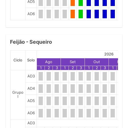
AD5
AD6
Feijão - Sequeiro
2026
Ciclo
Solo
Ago
Set
Out
Nov
1
2
3
1
2
3
1
2
3
1
2
AD3
AD4
Grupo
I
AD5
AD6
AD3