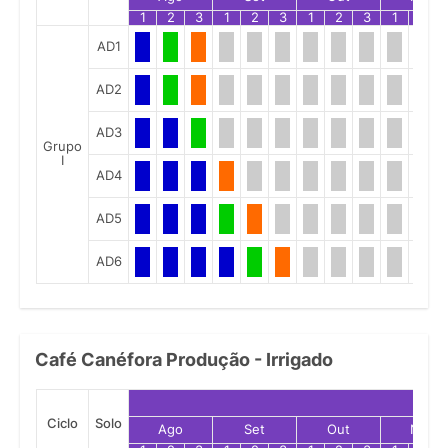
1
2
3
1
2
3
1
2
3
1
2
AD1
AD2
AD3
Grupo
I
AD4
AD5
AD6
Café Canéfora Produção - Irrigado
Ciclo
Solo
Ago
Set
Out
Nov