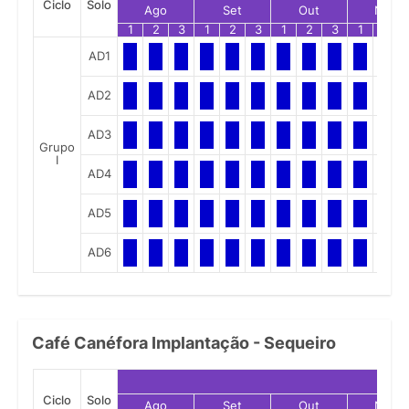
Ciclo
Solo
Ago
Set
Out
Nov
1
2
3
1
2
3
1
2
3
1
2
AD1
AD2
AD3
Grupo
I
AD4
AD5
AD6
Café Canéfora Implantação - Sequeiro
Ciclo
Solo
Ago
Set
Out
Nov