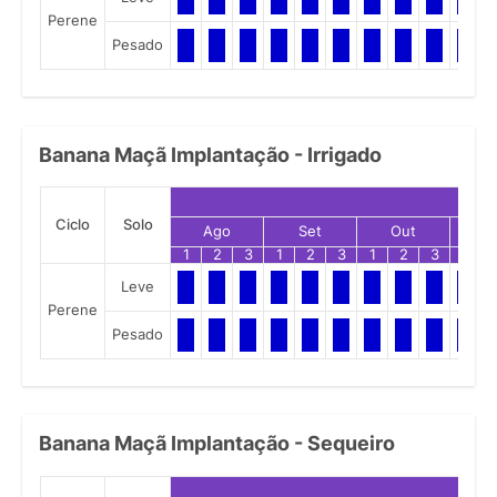
Perene
Pesado
Banana Maçã Implantação - Irrigado
Ciclo
Solo
Ago
Set
Out
N
1
2
3
1
2
3
1
2
3
1
Leve
Perene
Pesado
Banana Maçã Implantação - Sequeiro