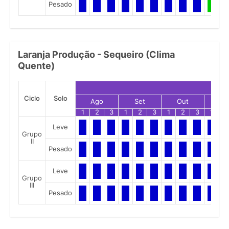
Pesado
Laranja Produção - Sequeiro (Clima
Quente)
Ciclo
Solo
Ago
Set
Out
No
1
2
3
1
2
3
1
2
3
1
2
Leve
Grupo
II
Pesado
Leve
Grupo
III
Pesado