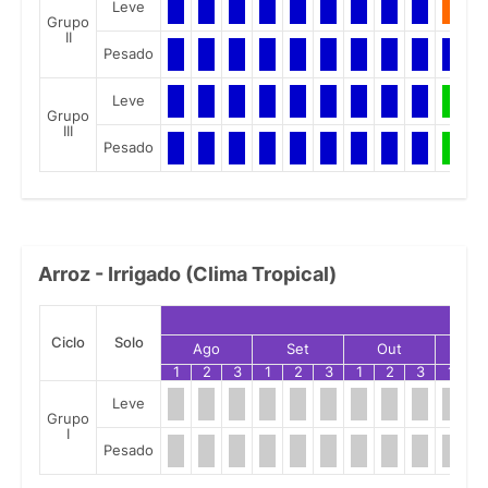
Leve
Grupo
II
Pesado
Leve
Grupo
III
Pesado
Arroz - Irrigado (Clima Tropical)
Ciclo
Solo
Ago
Set
Out
No
1
2
3
1
2
3
1
2
3
1
2
Leve
Grupo
I
Pesado