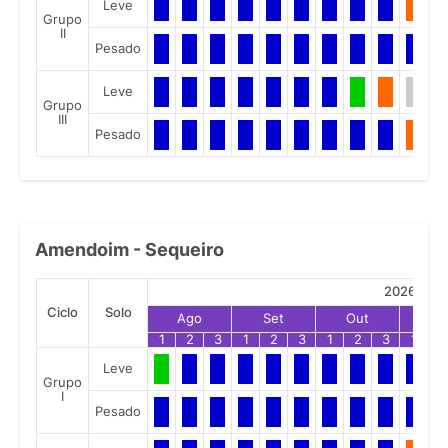
Leve
Grupo
II
Pesado
Leve
Grupo
III
Pesado
Amendoim - Sequeiro
2026
Ciclo
Solo
Ago
Set
Out
No
1
2
3
1
2
3
1
2
3
1
2
Leve
Grupo
I
Pesado