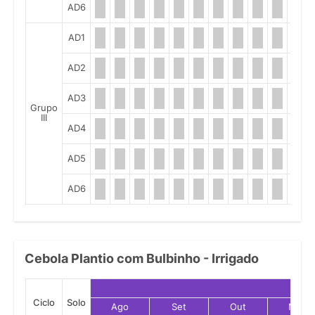
AD6
AD1
AD2
AD3
Grupo
III
AD4
AD5
AD6
Cebola Plantio com Bulbinho - Irrigado
Ciclo
Solo
Ago
Set
Out
Nov