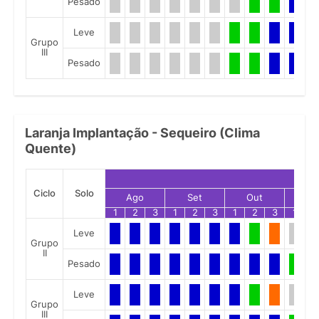
Pesado
Leve
Grupo
III
Pesado
Laranja Implantação - Sequeiro (Clima
Quente)
Ciclo
Solo
Ago
Set
Out
No
1
2
3
1
2
3
1
2
3
1
2
Leve
Grupo
II
Pesado
Leve
Grupo
III