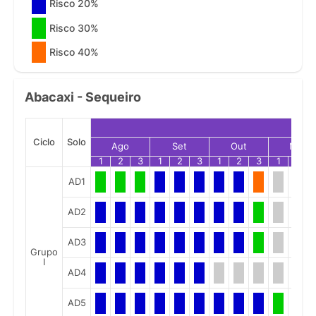
Risco 20%
Risco 30%
Risco 40%
Abacaxi - Sequeiro
Ciclo
Solo
Ago
Set
Out
Nov
1
2
3
1
2
3
1
2
3
1
2
AD1
AD2
AD3
Grupo
I
AD4
AD5