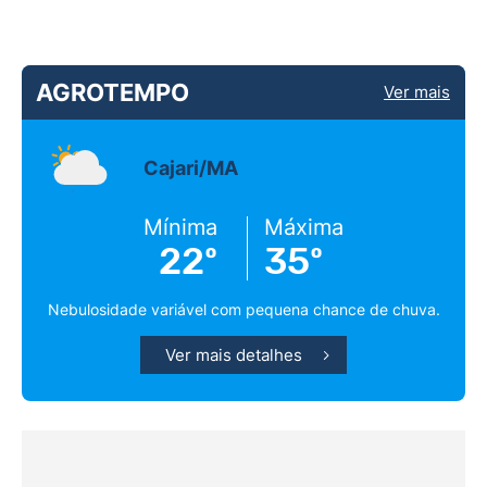
AGROTEMPO
Ver mais
Cajari/MA
Mínima
Máxima
22º
35º
Nebulosidade variável com pequena chance de chuva.
Ver mais detalhes