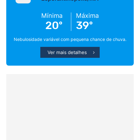
Mínima
Máxima
20º
39º
Nebulosidade variável com pequena chance de chuva.
Ver mais detalhes