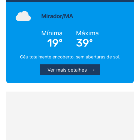
Mirador/MA
Mínima
Máxima
19º
39º
Céu totalmente encoberto, sem aberturas de sol.
Ver mais detalhes