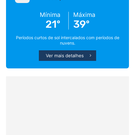
Mínima
Máxima
21º
39º
Períodos curtos de sol intercalados com períodos de
nuvens.
Ver mais detalhes