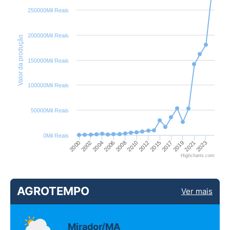
250000Mil Reais
200000Mil Reais
Valor da produção
150000Mil Reais
100000Mil Reais
50000Mil Reais
0Mil Reais
2002
2008
2015
2021
2000
2006
2012
2019
2004
2010
2017
2023
Highcharts.com
AGROTEMPO
Ver mais
Mirador/MA