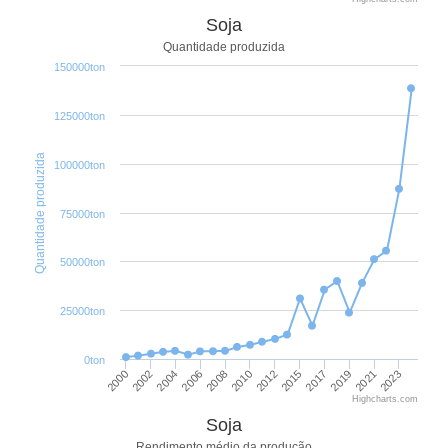
Soja
Quantidade produzida
150000ton
125000ton
Quantidade produzida
100000ton
75000ton
50000ton
25000ton
0ton
2000
2006
2012
2019
2002
2008
2015
2021
2004
2010
2017
2023
Highcharts.com
Soja
Rendimento médio da produção