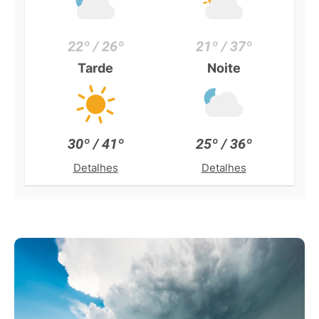
22º / 26º
21º / 37º
Tarde
Noite
30º / 41º
25º / 36º
Detalhes
Detalhes