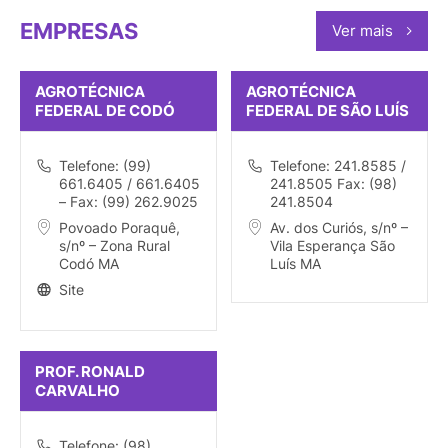
EMPRESAS
Ver mais
AGROTÉCNICA
AGROTÉCNICA
FEDERAL DE CODÓ
FEDERAL DE SÃO LUÍS
Telefone: (99)
Telefone: 241.8585 /
661.6405 / 661.6405
241.8505 Fax: (98)
– Fax: (99) 262.9025
241.8504
Povoado Poraquê,
Av. dos Curiós, s/nº –
s/nº – Zona Rural
Vila Esperança São
Codó MA
Luís MA
Site
PROF. RONALD
CARVALHO
Telefone: (98)