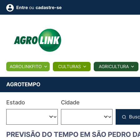
ou
cadastre-se
Entre
ULTURA
AGROLINKFITO
CULTURAS
AGRICULTURA
BIOLÓGICOS
COTAÇÕES
NOTÍCIAS
AGROTE
AGROTEMPO
Fotos
Estado
Cidade
os
Conversor
Colunistas
Eventos
e
Vídeos
Busc
PREVISÃO DO TEMPO EM SÃO PEDRO D