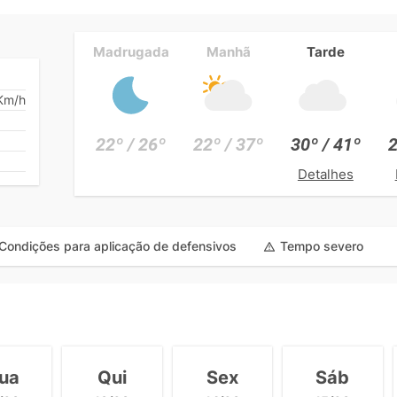
Madrugada
Manhã
Tarde
Km/h
22º / 26º
22º / 37º
30º / 41º
2
Detalhes
Condições para aplicação de defensivos
Tempo severo
ua
Qui
Sex
Sáb