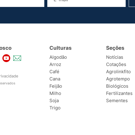
osco
Culturas
Seções
Algodão
Notícias
Arroz
Cotações
Café
Agrolinkfito
rivacidade
Cana
Agrotempo
reservados
Feijão
Biológicos
Milho
Fertilizantes
Soja
Sementes
Trigo