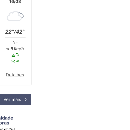
16/08
22°/42°
-
9 Km/h
Detalhes
Ver mais
midade
oras