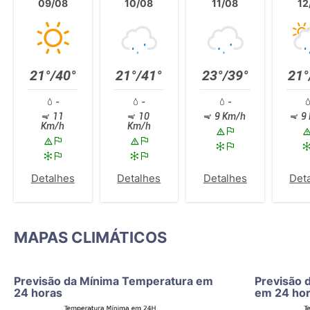
09/08
10/08
11/08
12
21°/40°
21°/41°
23°/39°
21°
-
-
-
11
10
9 Km/h
9 
Km/h
Km/h
Detalhes
Detalhes
Detalhes
Det
MAPAS CLIMÁTICOS
Previsão da Mínima Temperatura em
Previsão 
24 horas
em 24 ho