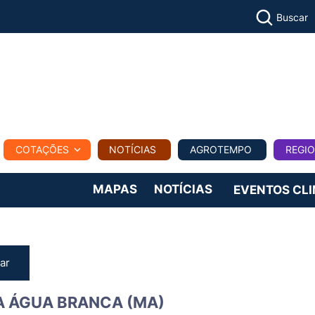
Buscar
PECUÁR
COTAÇÕES
NOTÍCIAS
AGROTEMPO
REGI
MPO
REGIONAL
COMERCIAL
AGROVIAGENS
MAPAS
NOTÍCIAS
EVENTOS CL
ar
A ÁGUA BRANCA (MA)