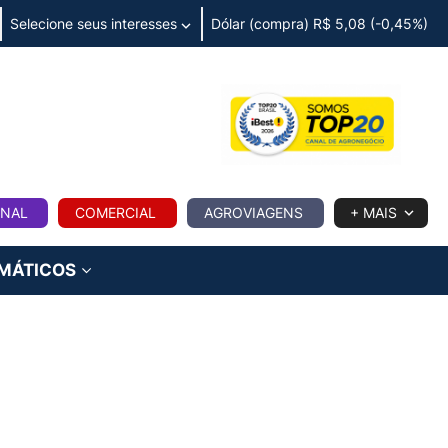
Selecione seus interesses
Dólar (compra) R$ 5,08 (-0,45%)
IA
ONAL
COMERCIAL
AGROVIAGENS
+ MAIS
IMÁTICOS