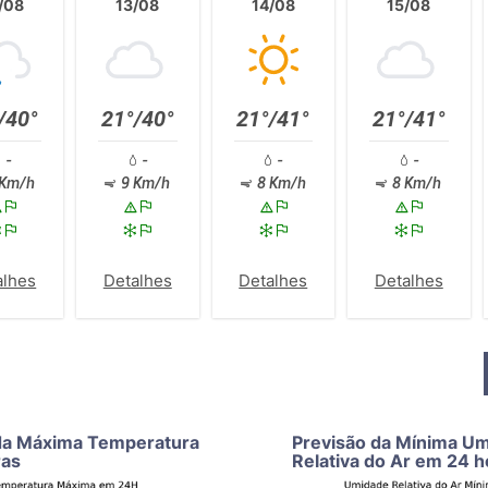
/08
13/08
14/08
15/08
/40°
21°/40°
21°/41°
21°/41°
-
-
-
-
Km/h
9 Km/h
8 Km/h
8 Km/h
alhes
Detalhes
Detalhes
Detalhes
da Máxima Temperatura
Previsão da Mínima U
ras
Relativa do Ar em 24 h