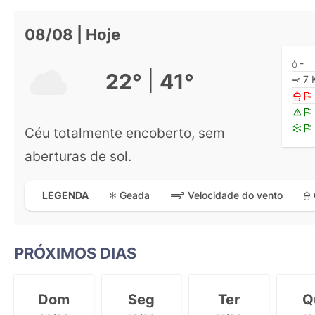
08/08 | Hoje
-
|
22°
41°
7 
Céu totalmente encoberto, sem
aberturas de sol.
Geada
Velocidade do vento
LEGENDA
PRÓXIMOS DIAS
Dom
Seg
Ter
Q