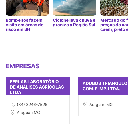
Bombeiros fazem
Ciclone leva chuva e
Mercado do f
visita em áreas de
granizo à Região Sul
preços do ca
risco em BH
caem, preto 
EMPRESAS
FERLAB LABORATÓRIO
ADUBOS TRIÂNGULO 
DE ANÁLISES AGRÍCOLAS
COM. E IMP. LTDA.
LTDA
(34) 3246-7526
Araguari MG
Araguari MG