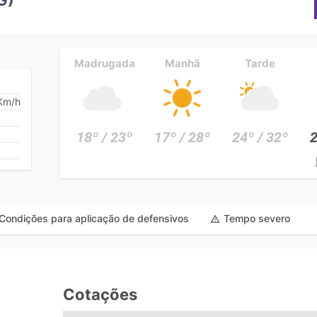
Madrugada
Manhã
Tarde
Km/h
18º / 23º
17º / 28º
24º / 32º
2
Condições para aplicação de defensivos
Tempo severo
Cotações