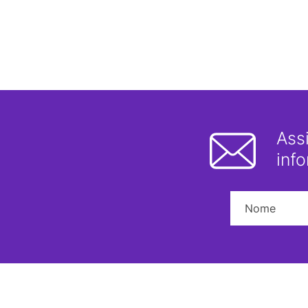
Ass
inf