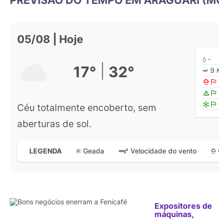
05/08 | Hoje
-
|
17°
32°
9 
Céu totalmente encoberto, sem
aberturas de sol.
Geada
Velocidade do vento
LEGENDA
Expositores de
máquinas,