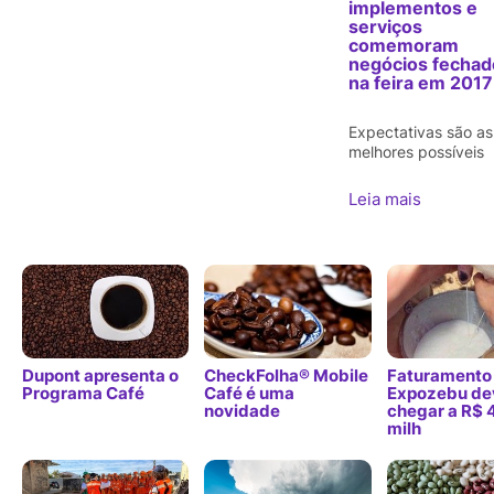
implementos e
serviços
comemoram
negócios fechad
na feira em 2017
Expectativas são as
melhores possíveis
Leia mais
Dupont apresenta o
CheckFolha® Mobile
Faturamento
Programa Café
Café é uma
Expozebu de
novidade
chegar a R$ 
milh