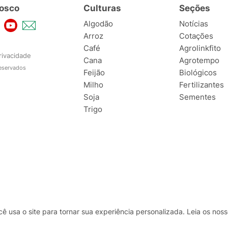
osco
Culturas
Seções
Algodão
Notícias
Arroz
Cotações
Café
Agrolinkfito
rivacidade
Cana
Agrotempo
reservados
Feijão
Biológicos
Milho
Fertilizantes
Soja
Sementes
Trigo
usa o site para tornar sua experiência personalizada. Leia os no