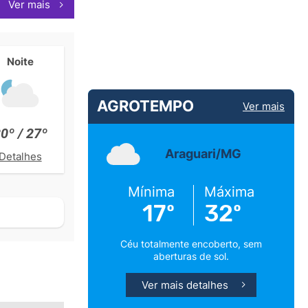
Ver mais
Noite
AGROTEMPO
Ver mais
0º / 27º
Araguari/MG
Detalhes
Mínima
Máxima
17º
32º
Céu totalmente encoberto, sem
aberturas de sol.
Ver mais detalhes