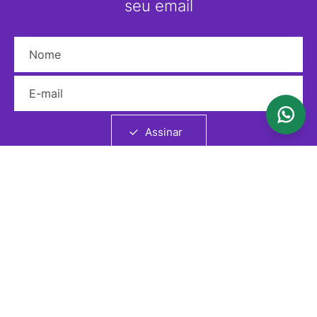
seu email
Nome
E-mail
Assinar