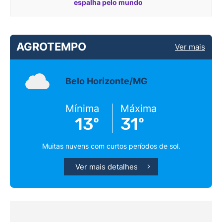
espalha pelo mundo
AGROTEMPO
Ver mais
Belo Horizonte/MG
Mínima
Máxima
13º
31º
Muitas nuvens com curtos períodos de sol.
Ver mais detalhes