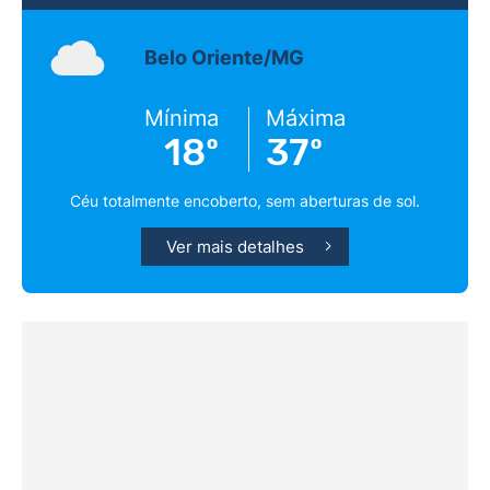
Belo Oriente/MG
Mínima
Máxima
18º
37º
Céu totalmente encoberto, sem aberturas de sol.
Ver mais detalhes