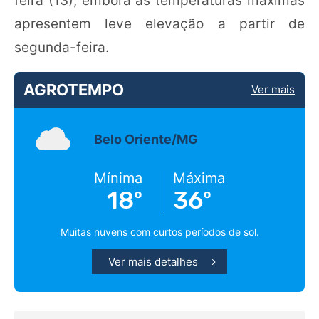
feira (13), embora as temperaturas máximas
apresentem leve elevação a partir de
segunda-feira.
AGROTEMPO
Ver mais
Belo Oriente/MG
Mínima
Máxima
18º
36º
Muitas nuvens com curtos períodos de sol.
Ver mais detalhes