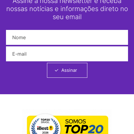
Assine a nossa newsletter e receba
nossas notícias e informações direto no
seu email
Nome
E-mail
Assinar