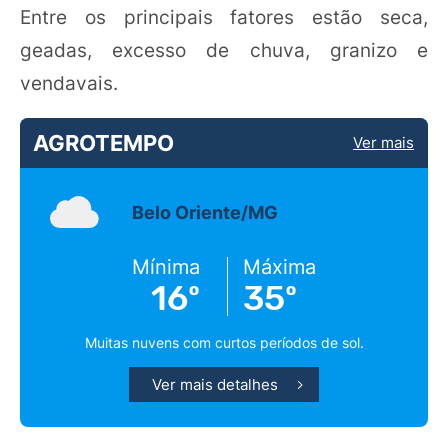
Entre os principais fatores estão seca,
geadas, excesso de chuva, granizo e
vendavais.
AGROTEMPO
Ver mais
Belo Oriente/MG
Mínima
Máxima
16º
35º
Muitas nuvens com curtos períodos de sol.
Ver mais detalhes