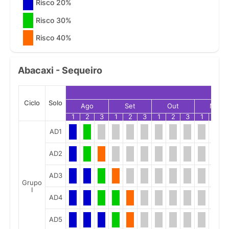
Risco 20%
Risco 30%
Risco 40%
Abacaxi - Sequeiro
Ciclo
Solo
Ago
Set
Out
Nov
1
2
3
1
2
3
1
2
3
1
2
AD1
AD2
AD3
Grupo
I
AD4
AD5