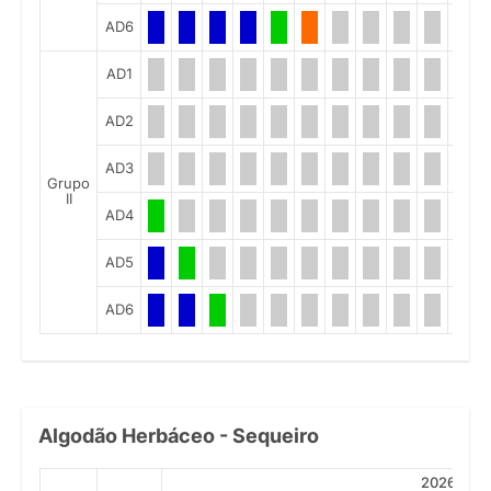
AD6
AD1
AD2
AD3
Grupo
II
AD4
AD5
AD6
Algodão Herbáceo - Sequeiro
2026