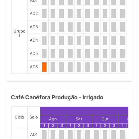
AD1
AD2
AD3
Grupo
I
AD4
AD5
AD6
Café Canéfora Produção - Irrigado
Ciclo
Solo
Ago
Set
Out
Nov
1
2
3
1
2
3
1
2
3
1
2
AD1