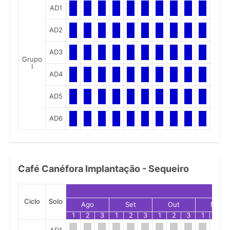
AD1
AD2
AD3
Grupo
I
AD4
AD5
AD6
Café Canéfora Implantação - Sequeiro
Ciclo
Solo
Ago
Set
Out
Nov
1
2
3
1
2
3
1
2
3
1
2