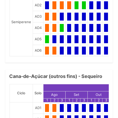
AD2
AD3
Semiperene
AD4
AD5
AD6
Cana-de-Açúcar (outros fins) - Sequeiro
Ciclo
Solo
Ago
Set
Out
1
2
3
1
2
3
1
2
3
1
AD1