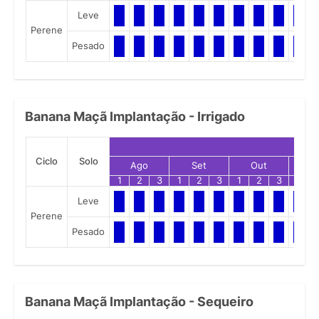
Leve
Perene
Pesado
Banana Maçã Implantação - Irrigado
Ciclo
Solo
Ago
Set
Out
N
1
2
3
1
2
3
1
2
3
1
Leve
Perene
Pesado
Banana Maçã Implantação - Sequeiro