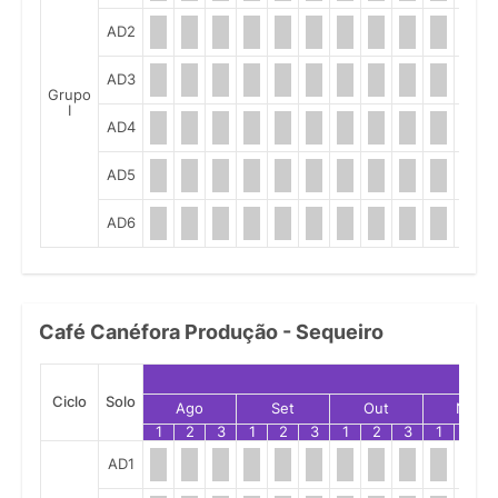
AD2
AD3
Grupo
I
AD4
AD5
AD6
Café Canéfora Produção - Sequeiro
Ciclo
Solo
Ago
Set
Out
Nov
1
2
3
1
2
3
1
2
3
1
2
AD1