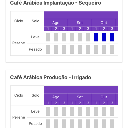
Café Arábica Implantação - Sequeiro
Ciclo
Solo
Ago
Set
Out
N
1
2
3
1
2
3
1
2
3
1
Leve
Perene
Pesado
Café Arábica Produção - Irrigado
Ciclo
Solo
Ago
Set
Out
N
1
2
3
1
2
3
1
2
3
1
Leve
Perene
Pesado