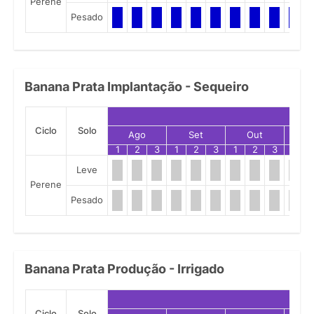
Perene
Pesado
Banana Prata Implantação - Sequeiro
Ciclo
Solo
Ago
Set
Out
N
1
2
3
1
2
3
1
2
3
1
Leve
Perene
Pesado
Banana Prata Produção - Irrigado
Ciclo
Solo