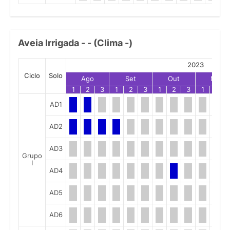
Aveia Irrigada - - (Clima -)
2023
Ciclo
Solo
Ago
Set
Out
Nov
1
2
3
1
2
3
1
2
3
1
2
AD1
AD2
AD3
Grupo
I
AD4
AD5
AD6