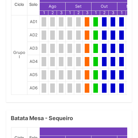
Ciclo
Solo
Ago
Set
Out
Nov
1
2
3
1
2
3
1
2
3
1
2
AD1
AD2
AD3
Grupo
I
AD4
AD5
AD6
Batata Mesa - Sequeiro
Ciclo
Solo