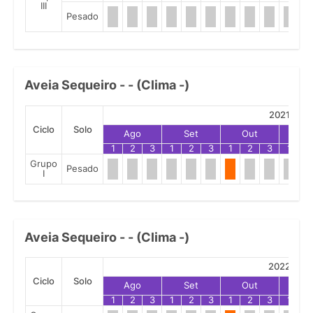
III
Pesado
Aveia Sequeiro - - (Clima -)
2021
Ciclo
Solo
Ago
Set
Out
No
1
2
3
1
2
3
1
2
3
1
2
Grupo
Pesado
I
Aveia Sequeiro - - (Clima -)
2022
Ciclo
Solo
Ago
Set
Out
No
1
2
3
1
2
3
1
2
3
1
2