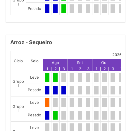
Grupo
I
Pesado
Arroz - Sequeiro
2026
Ciclo
Solo
Ago
Set
Out
No
1
2
3
1
2
3
1
2
3
1
2
Leve
Grupo
I
Pesado
Leve
Grupo
II
Pesado
Leve