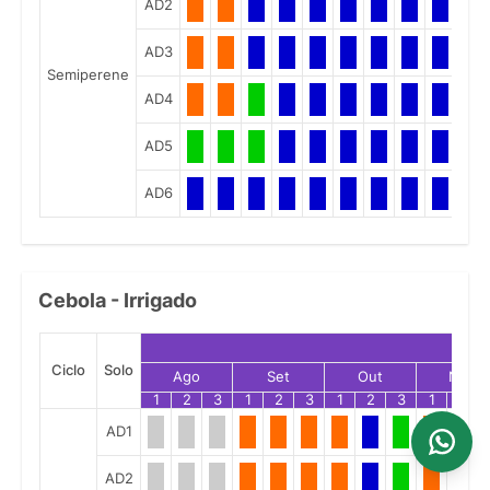
AD2
AD3
Semiperene
AD4
AD5
AD6
Cebola - Irrigado
Ciclo
Solo
Ago
Set
Out
Nov
1
2
3
1
2
3
1
2
3
1
2
AD1
AD2