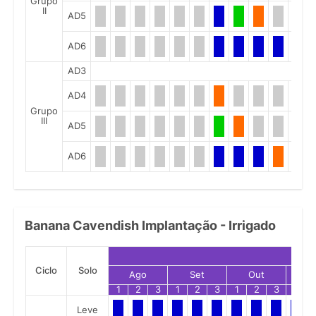
Grupo
II
AD5
AD6
AD3
AD4
Grupo
III
AD5
AD6
Banana Cavendish Implantação - Irrigado
Ciclo
Solo
Ago
Set
Out
N
1
2
3
1
2
3
1
2
3
1
Leve