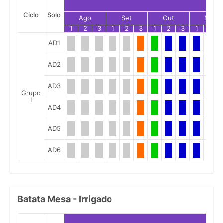
Ciclo
Solo
Ago
Set
Out
Nov
1
2
3
1
2
3
1
2
3
1
2
AD1
AD2
AD3
Grupo
I
AD4
AD5
AD6
Batata Mesa - Irrigado