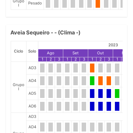
Grupo
Pesado
I
Aveia Sequeiro - - (Clima -)
2023
Ciclo
Solo
Ago
Set
Out
Nov
1
2
3
1
2
3
1
2
3
1
2
AD3
AD4
Grupo
I
AD5
AD6
AD3
AD4