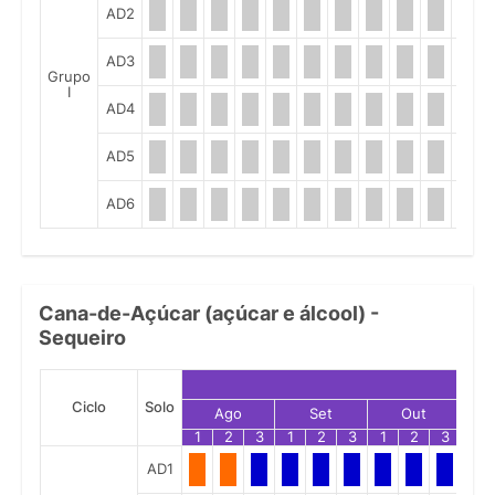
AD2
AD3
Grupo
I
AD4
AD5
AD6
Cana-de-Açúcar (açúcar e álcool) -
Sequeiro
Ciclo
Solo
Ago
Set
Out
1
2
3
1
2
3
1
2
3
1
AD1