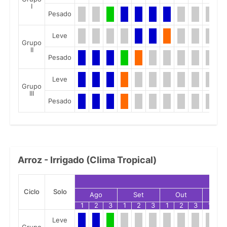
I
Pesado
Leve
Grupo
II
Pesado
Leve
Grupo
III
Pesado
Arroz - Irrigado (Clima Tropical)
Ciclo
Solo
Ago
Set
Out
No
1
2
3
1
2
3
1
2
3
1
2
Leve