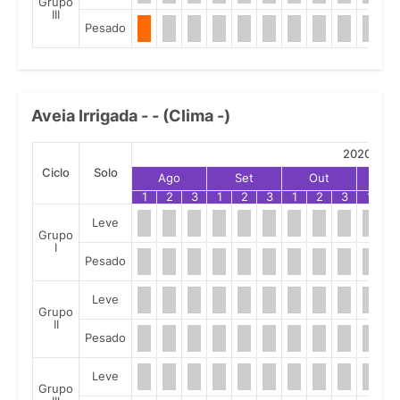
Grupo
III
Pesado
Aveia Irrigada - - (Clima -)
2020
Ciclo
Solo
Ago
Set
Out
No
1
2
3
1
2
3
1
2
3
1
2
Leve
Grupo
I
Pesado
Leve
Grupo
II
Pesado
Leve
Grupo