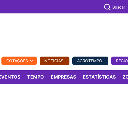
Buscar
PECUÁR
COTAÇÕES
NOTÍCIAS
AGROTEMPO
REGI
MPO
REGIONAL
COMERCIAL
AGROVIAGENS
EVENTOS
TEMPO
EMPRESAS
ESTATÍSTICAS
Z