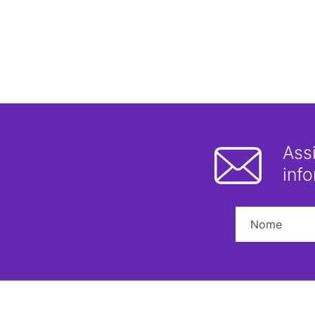
Ass
inf