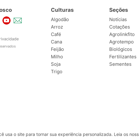
osco
Culturas
Seções
Algodão
Notícias
Arroz
Cotações
Café
Agrolinkfito
rivacidade
Cana
Agrotempo
reservados
Feijão
Biológicos
Milho
Fertilizantes
Soja
Sementes
Trigo
usa o site para tornar sua experiência personalizada. Leia os no