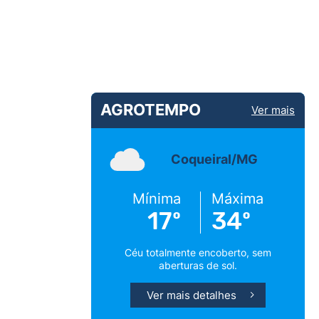
AGROTEMPO
Ver mais
Coqueiral/MG
Mínima
Máxima
17º
34º
Céu totalmente encoberto, sem
aberturas de sol.
Ver mais detalhes