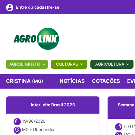
ou
cadastre-se
Entre
ULTURA
AGROLINKFITO
CULTURAS
AGRICULTURA
BIOLÓGICOS
COTAÇÕES
NOTÍCIAS
AGROTE
CRISTINA
NOTÍCIAS
COTAÇÕES
EV
(MG)
Fotos
os
Conversor
Colunistas
Eventos
e
InterLeite Brasil 2026
Semana I
Vídeos
19/08/2026
11/11
MG - Uberlândia
MG - 