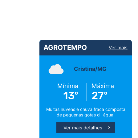
AGROTEMPO
Ver mais
Cristina/MG
Mínima
Máxima
13º
27º
Muitas nuvens e chuva fraca composta
de pequenas gotas d´ água.
Ver mais detalhes