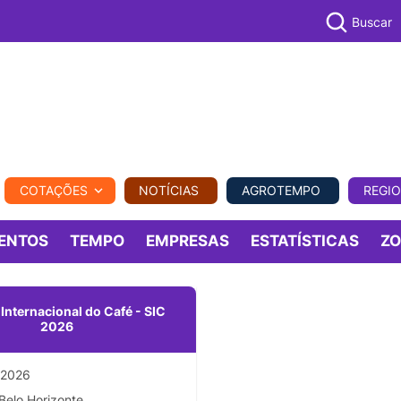
Buscar
PECUÁR
COTAÇÕES
NOTÍCIAS
AGROTEMPO
REGI
MPO
REGIONAL
COMERCIAL
AGROVIAGENS
ENTOS
TEMPO
EMPRESAS
ESTATÍSTICAS
Z
nternacional do Café - SIC
2026
/2026
Belo Horizonte