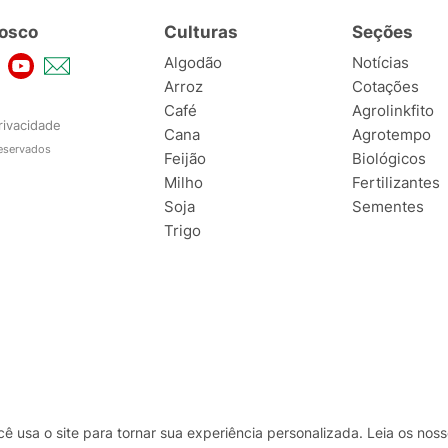
osco
Culturas
Seções
Algodão
Notícias
Arroz
Cotações
Café
Agrolinkfito
rivacidade
Cana
Agrotempo
reservados
Feijão
Biológicos
Milho
Fertilizantes
Soja
Sementes
Trigo
usa o site para tornar sua experiência personalizada. Leia os no