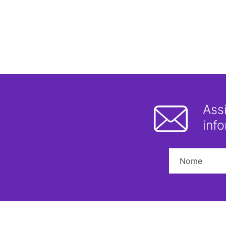
Ass
inf