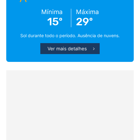
Mínima
Máxima
15º
29º
Sol durante todo o período. Ausência de nuvens.
Ver mais detalhes