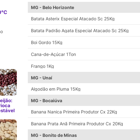
e
MG - Belo Horizonte
0°C
Batata Asterix Especial Atacado Sc 25Kg
Batata Padrão Agata Especial Atacado Sc 25Kg
ho
Boi Gordo 15Kg
Cana-de-Açúcar 1Ton
Frango 1Kg
MG - Unaí
Algodão em Pluma 15Kg
eijão:
MG - Bocaiúva
rioca
estável
Banana Nanica Primeira Produtor Cx 22Kg
Banana Prata Anã Primeira Produtor Cx 20Kg
MG - Bonito de Minas