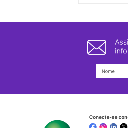
Ass
inf
Conecte-se con