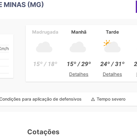
E MINAS (MG)
Madrugada
Manhã
Tarde
Km/h
15º / 18º
15º / 29º
24º / 31º
2
Detalhes
Detalhes
Condições para aplicação de defensivos
Tempo severo
Cotações