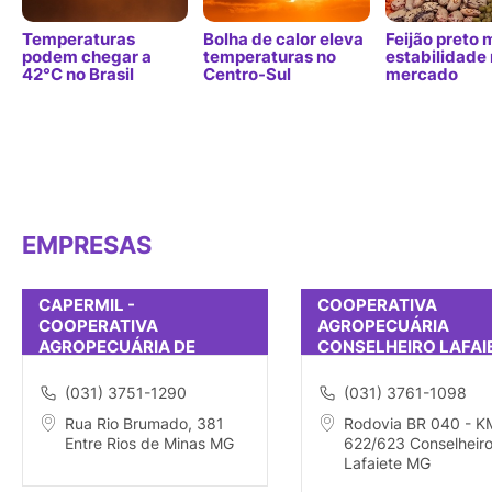
Temperaturas
Bolha de calor eleva
Feijão preto
podem chegar a
temperaturas no
estabilidade
42°C no Brasil
Centro-Sul
mercado
EMPRESAS
CAPERMIL -
COOPERATIVA
COOPERATIVA
AGROPECUÁRIA
AGROPECUÁRIA DE
CONSELHEIRO LAFAI
ENTRE RIO DE MINAS
(031) 3751-1290
(031) 3761-1098
Rua Rio Brumado, 381
Rodovia BR 040 - K
Entre Rios de Minas MG
622/623 Conselheir
Lafaiete MG