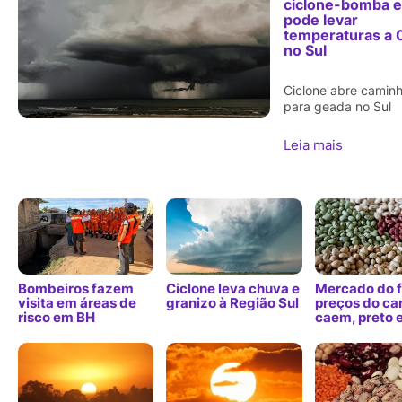
ciclone-bomba 
pode levar
temperaturas a 
no Sul
Ciclone abre camin
para geada no Sul
Leia mais
Bombeiros fazem
Ciclone leva chuva e
Mercado do f
visita em áreas de
granizo à Região Sul
preços do ca
risco em BH
caem, preto 