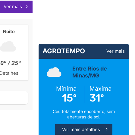
Ver mais
Noite
AGROTEMPO
Ver mais
0º / 25º
Entre Rios de
Detalhes
Minas/MG
Mínima
Máxima
15º
31º
Céu totalmente encoberto, sem
aberturas de sol.
Ver mais detalhes