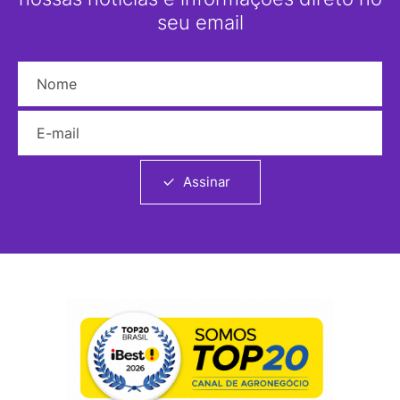
seu email
Nome
E-mail
Assinar