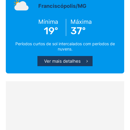
Franciscópolis/MG
Mínima
Máxima
19º
37º
Períodos curtos de sol intercalados com períodos de
nuvens.
Ver mais detalhes