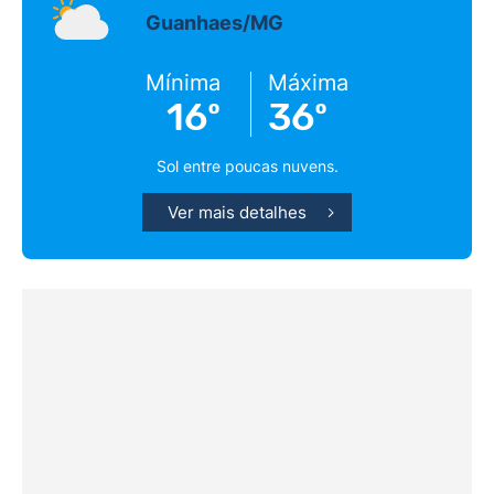
Guanhaes/MG
Mínima
Máxima
16º
36º
Sol entre poucas nuvens.
Ver mais detalhes