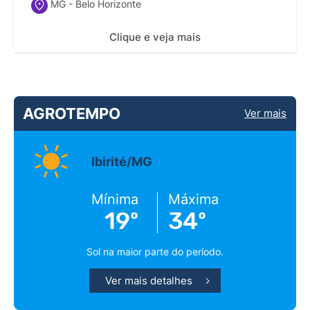
MG - Belo Horizonte
Clique e veja mais
AGROTEMPO
Ver mais
Ibirité/MG
Mínima
Máxima
19º
34º
Sol na maior parte do período.
Ver mais detalhes