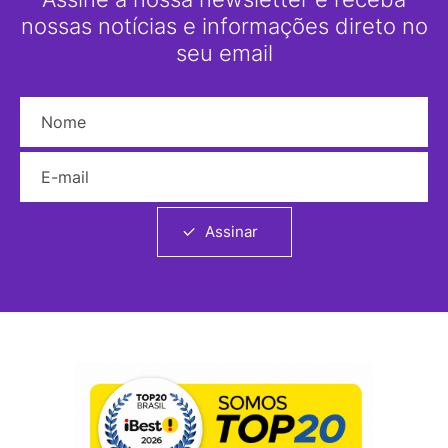
nossas notícias e informações direto no
seu email
Nome
E-mail
Assinar