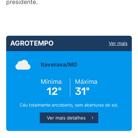
presidente.
AGROTEMPO
Ver mais
Itaverava/MG
Mínima
Máxima
12º
31º
Céu totalmente encoberto, sem aberturas de sol.
Ver mais detalhes