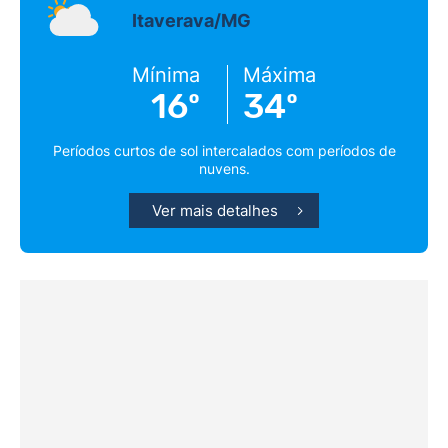
Itaverava/MG
Mínima
Máxima
16º
34º
Períodos curtos de sol intercalados com períodos de
nuvens.
Ver mais detalhes