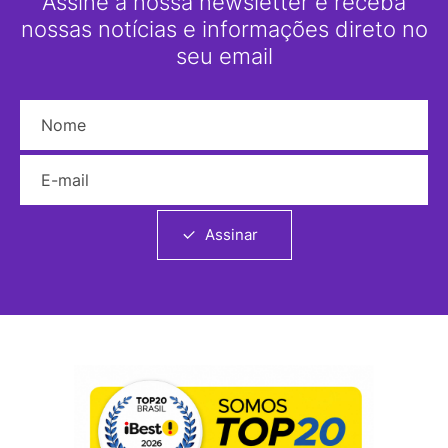
Assine a nossa newsletter e receba
nossas notícias e informações direto no
seu email
Nome
E-mail
Assinar