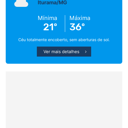
Iturama/MG
Mínima
Máxima
21º
36º
Céu totalmente encoberto, sem aberturas de sol.
Ver mais detalhes