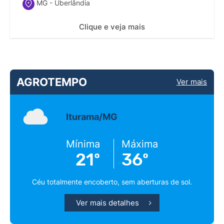
MG - Uberlândia
Clique e veja mais
AGROTEMPO
Ver mais
Iturama/MG
Mínima
Máxima
21º
36º
Céu totalmente encoberto, sem aberturas de sol.
Ver mais detalhes