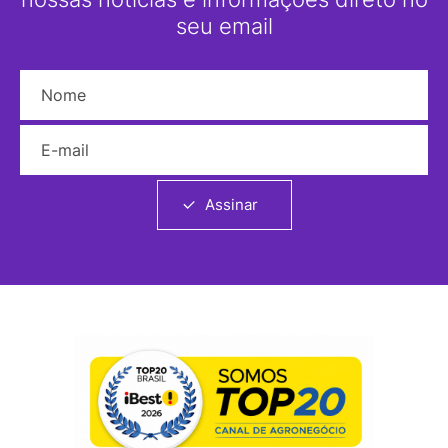
seu email
Nome
E-mail
Assinar