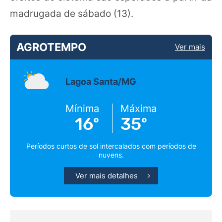
madrugada de sábado (13).
AGROTEMPO
Ver mais
Lagoa Santa/MG
Mínima
Máxima
16º
35º
Períodos curtos de sol intercalados com períodos de
nuvens.
Ver mais detalhes