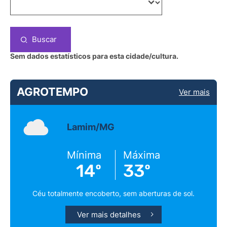
Buscar
Sem dados estatísticos para esta cidade/cultura.
AGROTEMPO
Ver mais
Lamim/MG
Mínima
Máxima
14º
33º
Céu totalmente encoberto, sem aberturas de sol.
Ver mais detalhes