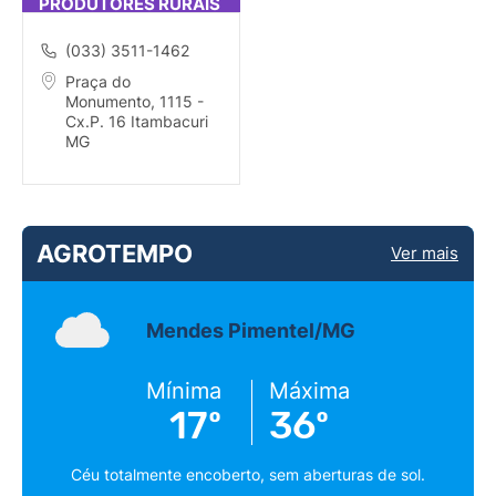
PRODUTORES RURAIS
DE ITABACUR
(033) 3511-1462
Praça do
Monumento, 1115 -
Cx.P. 16 Itambacuri
MG
AGROTEMPO
Ver mais
Mendes Pimentel/MG
Mínima
Máxima
17º
36º
Céu totalmente encoberto, sem aberturas de sol.