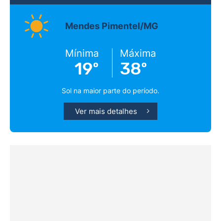
Mendes Pimentel/MG
Mínima
Máxima
19º
38º
Sol na maior parte do período.
Ver mais detalhes