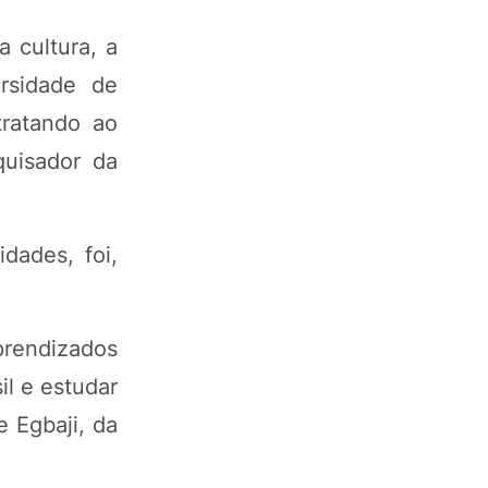
 cultura, a
rsidade de
tratando ao
quisador da
dades, foi,
prendizados
l e estudar
 Egbaji, da