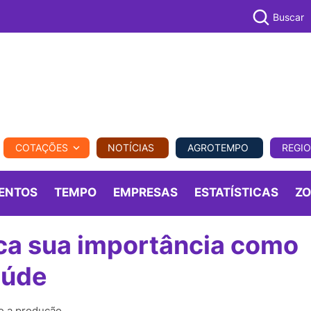
Buscar
PECUÁR
COTAÇÕES
NOTÍCIAS
AGROTEMPO
REGI
MPO
REGIONAL
COMERCIAL
AGROVIAGENS
ENTOS
TEMPO
EMPRESAS
ESTATÍSTICAS
Z
aca sua importância como
aúde
 e a produção