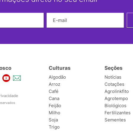
Nome
E-mail
osco
Culturas
Seções
Algodão
Notícias
Arroz
Cotações
Café
Agrolinkfito
rivacidade
Cana
Agrotempo
reservados
Feijão
Biológicos
Milho
Fertilizantes
Soja
Sementes
Trigo