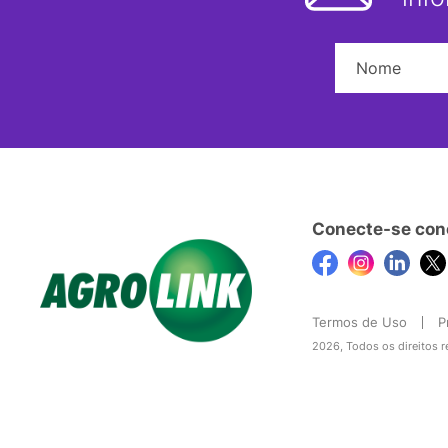
Conecte-se con
Termos de Uso
P
2026, Todos os direitos 