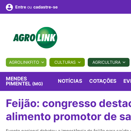
ou
cadastre-se
Entre
ULTURA
AGROLINKFITO
CULTURAS
AGRICULTURA
BIOLÓGICOS
COTAÇÕES
NOTÍCIAS
AGROTE
MENDES
NOTÍCIAS
COTAÇÕES
EV
PIMENTEL
(MG)
Fotos
os
Conversor
Colunistas
Eventos
e
Feijão: congresso dest
Vídeos
alimento promotor de s
Evento nacional debateu a importância do feijão para saúde