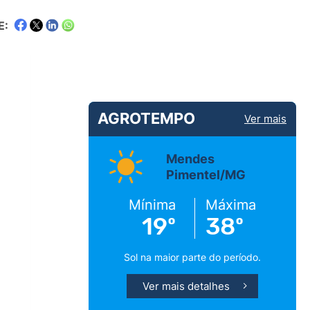
E:
AGROTEMPO
Ver mais
Mendes
Pimentel/MG
Mínima
Máxima
19º
38º
Sol na maior parte do período.
Ver mais detalhes