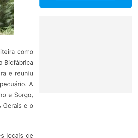
iteira como
a Biofábrica
ra e reuniu
opecuário. A
lho e Sorgo,
 Gerais e o
es locais de