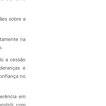
ães sobre a
etamente na
o.
ndo a cessão
ideranças e
onfiança no
ferência em
onstrói com