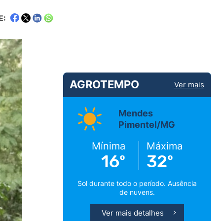
E:
AGROTEMPO
Ver mais
Mendes
Pimentel/MG
Mínima
Máxima
16º
32º
Sol durante todo o período. Ausência
de nuvens.
Ver mais detalhes