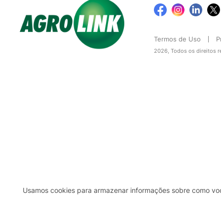
Termos de Uso
P
2026, Todos os direitos 
Usamos cookies para armazenar informações sobre como você 
2b98f7e1-9590-46d7-af32-2c8a921a53c7