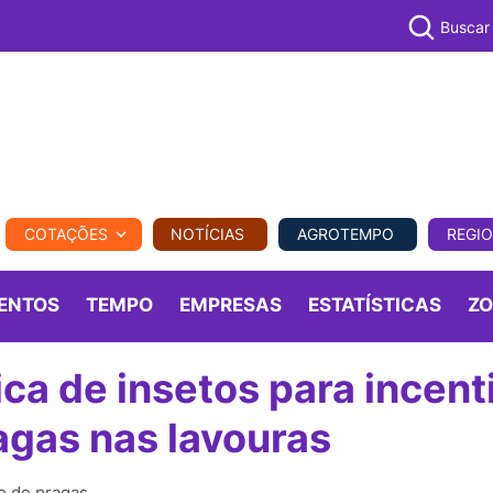
Buscar
PECUÁR
COTAÇÕES
NOTÍCIAS
AGROTEMPO
REGI
MPO
REGIONAL
COMERCIAL
AGROVIAGENS
ENTOS
TEMPO
EMPRESAS
ESTATÍSTICAS
Z
ca de insetos para incent
agas nas lavouras
co de pragas