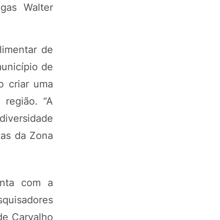
gas Walter
limentar de
unicípio de
o criar uma
 região. “A
diversidade
tas da Zona
onta com a
quisadores
de Carvalho