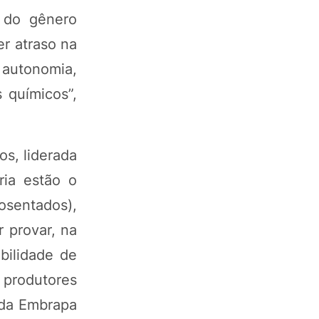
s do gênero
er atraso na
 autonomia,
 químicos”,
s, liderada
ria estão o
osentados),
r provar, na
bilidade de
 produtores
s da Embrapa