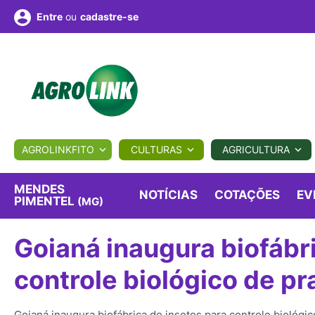
ou
cadastre-se
Entre
ULTURA
AGROLINKFITO
CULTURAS
AGRICULTURA
BIOLÓGICOS
COTAÇÕES
NOTÍCIAS
AGROTE
MENDES
NOTÍCIAS
COTAÇÕES
EV
PIMENTEL
(MG)
Fotos
os
Conversor
Colunistas
Eventos
e
Goianá inaugura biofábri
Vídeos
controle biológico de pr
Goianá inaugura biofábrica de insetos para controle biológi