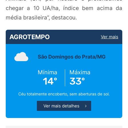
chegar a 10 UA/ha, índice bem acima da
média brasileira”, destacou.
AGROTEMPO
Ver mais
São Domingos do Prata/MG
Mínima
Máxima
14º
33º
Céu totalmente encoberto, sem aberturas de sol.
Ver mais detalhes