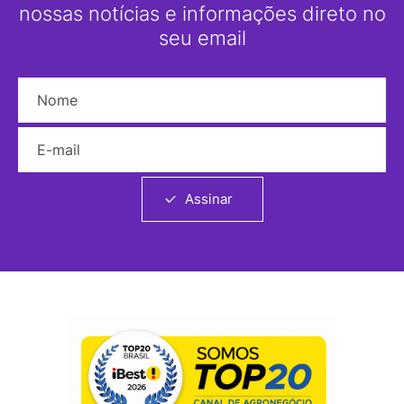
nossas notícias e informações direto no
seu email
Nome
E-mail
Assinar