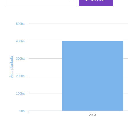
500ha
400ha
Área plantada
300ha
200ha
100ha
0ha
2023