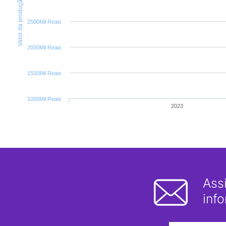
Valor da produção
2500Mil Reais
2000Mil Reais
1500Mil Reais
1000Mil Reais
2023
Ass
inf