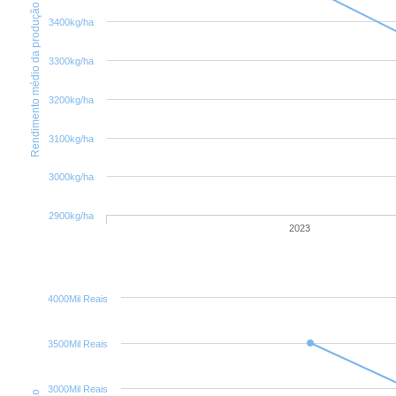
Rendimento médio da produção
3400kg/ha
3300kg/ha
3200kg/ha
3100kg/ha
3000kg/ha
2900kg/ha
2023
4000Mil Reais
3500Mil Reais
3000Mil Reais