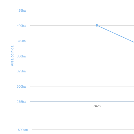
425ha
400ha
375ha
Área colhida
350ha
325ha
300ha
275ha
2023
1500ton