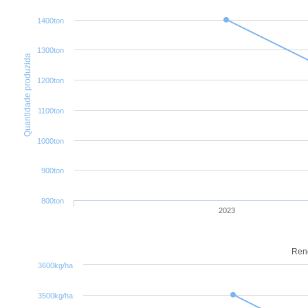
1400ton
1300ton
Quantidade produzida
1200ton
1100ton
1000ton
900ton
800ton
2023
Ren
3600kg/ha
3500kg/ha