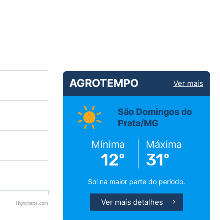
AGROTEMPO
Ver mais
São Domingos do
Prata/MG
Mínima
Máxima
12º
31º
Sol na maior parte do período.
Ver mais detalhes
Highcharts.com