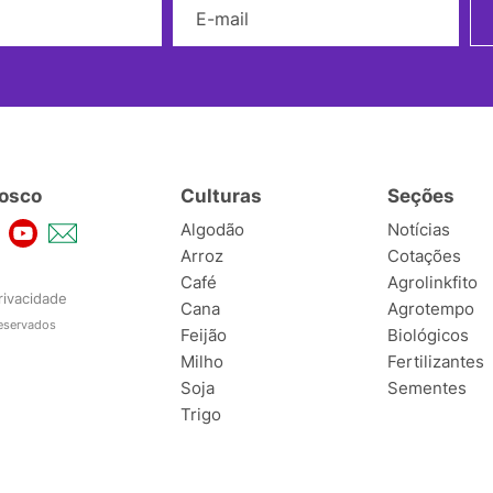
osco
Culturas
Seções
Algodão
Notícias
Arroz
Cotações
Café
Agrolinkfito
rivacidade
Cana
Agrotempo
reservados
Feijão
Biológicos
Milho
Fertilizantes
Soja
Sementes
Trigo