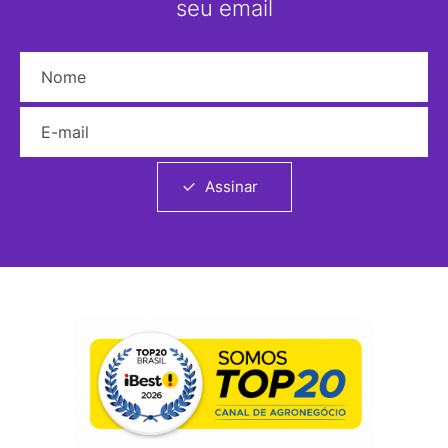
seu email
Nome
E-mail
Assinar