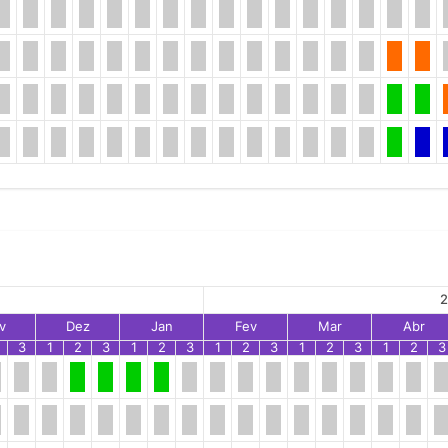
2
v
Dez
Jan
Fev
Mar
Abr
3
1
2
3
1
2
3
1
2
3
1
2
3
1
2
3