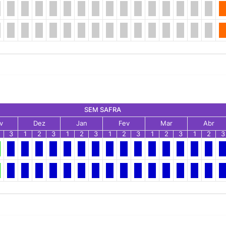
SEM SAFRA
v
Dez
Jan
Fev
Mar
Abr
3
1
2
3
1
2
3
1
2
3
1
2
3
1
2
3