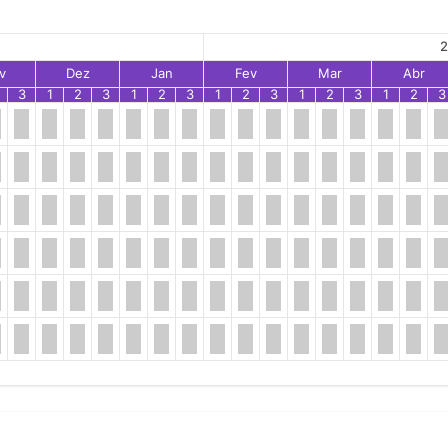
2
v
Dez
Jan
Fev
Mar
Abr
3
1
2
3
1
2
3
1
2
3
1
2
3
1
2
3