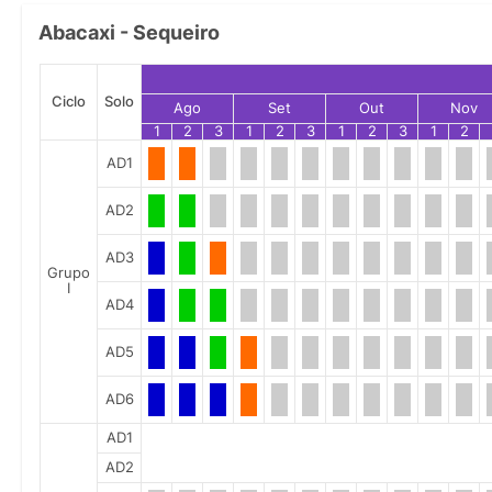
Abacaxi - Sequeiro
Ciclo
Solo
Ago
Set
Out
Nov
1
2
3
1
2
3
1
2
3
1
2
AD1
AD2
AD3
Grupo
I
AD4
AD5
AD6
AD1
AD2