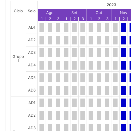
2023
Ciclo
Solo
Ago
Set
Out
Nov
1
2
3
1
2
3
1
2
3
1
2
AD1
AD2
AD3
Grupo
I
AD4
AD5
AD6
AD1
AD2
AD3