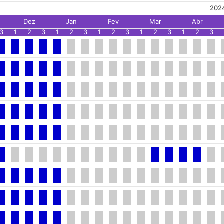
202
Dez
Jan
Fev
Mar
Abr
3
1
2
3
1
2
3
1
2
3
1
2
3
1
2
3