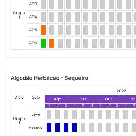
AD3
Grupo
AD4
II
AD5
AD6
Algodão Herbáceo - Sequeiro
2026
Ciclo
Solo
Ago
Set
Out
No
1
2
3
1
2
3
1
2
3
1
2
Leve
Grupo
II
Pesado