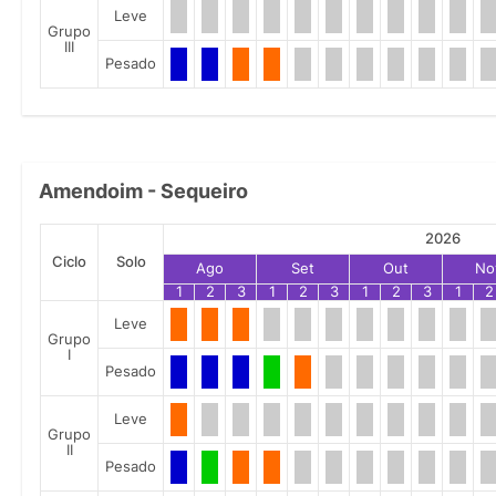
Leve
Grupo
III
Pesado
Amendoim - Sequeiro
2026
Ciclo
Solo
Ago
Set
Out
No
1
2
3
1
2
3
1
2
3
1
2
Leve
Grupo
I
Pesado
Leve
Grupo
II
Pesado