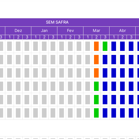
SEM SAFRA
Dez
Jan
Fev
Mar
Abr
3
1
2
3
1
2
3
1
2
3
1
2
3
1
2
3