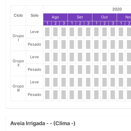
2020
Ciclo
Solo
Ago
Set
Out
No
1
2
3
1
2
3
1
2
3
1
2
Leve
Grupo
I
Pesado
Leve
Grupo
II
Pesado
Leve
Grupo
III
Pesado
Aveia Irrigada - - (Clima -)