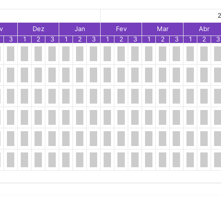
2
v
Dez
Jan
Fev
Mar
Abr
3
1
2
3
1
2
3
1
2
3
1
2
3
1
2
3