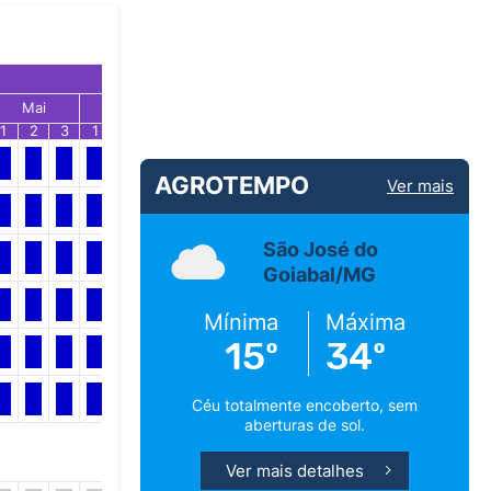
Mai
Jun
Jul
1
2
3
1
2
3
1
2
3
AGROTEMPO
Ver mais
São José do
Goiabal/MG
Mínima
Máxima
15º
34º
Céu totalmente encoberto, sem
aberturas de sol.
Ver mais detalhes