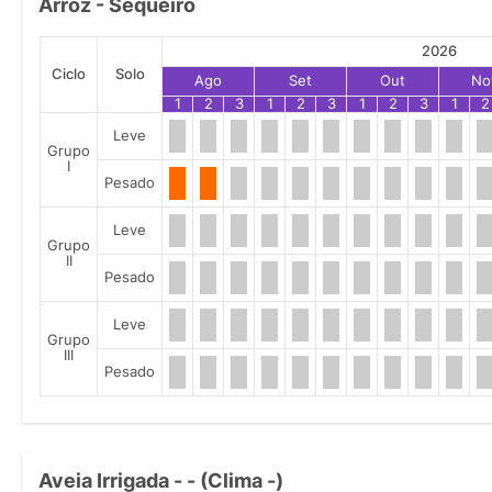
Arroz - Sequeiro
2026
Ciclo
Solo
Ago
Set
Out
No
1
2
3
1
2
3
1
2
3
1
2
Leve
Grupo
I
Pesado
Leve
Grupo
II
Pesado
Leve
Grupo
III
Pesado
Aveia Irrigada - - (Clima -)