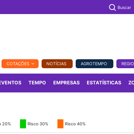
Buscar
PECUÁR
COTAÇÕES
NOTÍCIAS
AGROTEMPO
REGI
MPO
REGIONAL
COMERCIAL
AGROVIAGENS
EVENTOS
TEMPO
EMPRESAS
ESTATÍSTICAS
Z
o 20%
Risco 30%
Risco 40%