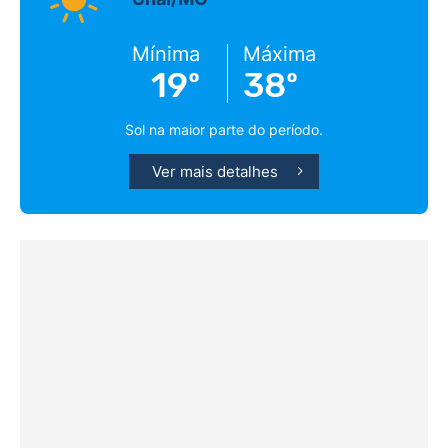
Mínima
Máxima
19º
38º
Sol na maior parte do período.
Ver mais detalhes